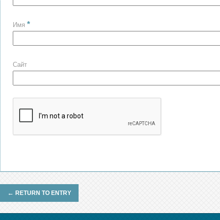
*
Имя
Сайт
←
RETURN TO ENTRY