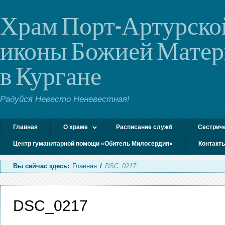
Храм Порт-Артурско
иконы Божией Мате
в Кургане
Радуйся Невесто Неневестная!
Главная
О храме
Расписание служб
Сестрич
Центр гуманитарной помощи «Обитель Милосердия»
Контакт
Вы сейчас здесь:
Главная
/
DSC_0217
DSC_0217