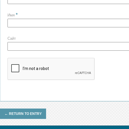
*
Имя
Сайт
←
RETURN TO ENTRY