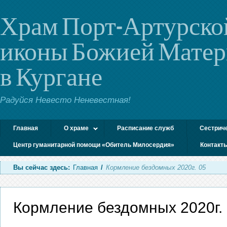
Храм Порт-Артурско
иконы Божией Мате
в Кургане
Радуйся Невесто Неневестная!
Главная
О храме
Расписание служб
Сестрич
Центр гуманитарной помощи «Обитель Милосердия»
Контакт
Вы сейчас здесь:
Главная
/
Кормление бездомных 2020г. 05
Кормление бездомных 2020г.