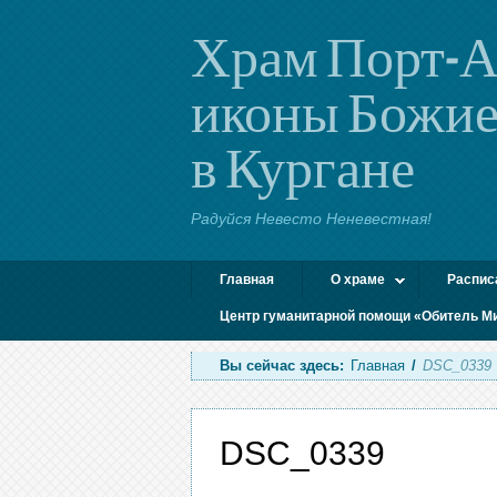
Храм Порт-А
иконы Божие
в Кургане
Радуйся Невесто Неневестная!
Главная
О храме
Распис
Центр гуманитарной помощи «Обитель М
Вы сейчас здесь:
Главная
/
DSC_0339
DSC_0339