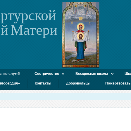
ртурской
й Матери
ание служб
Сестричество
Воскресная школа
Шко
илосердия»
Контакты
Добровольцы
Пожертвовать