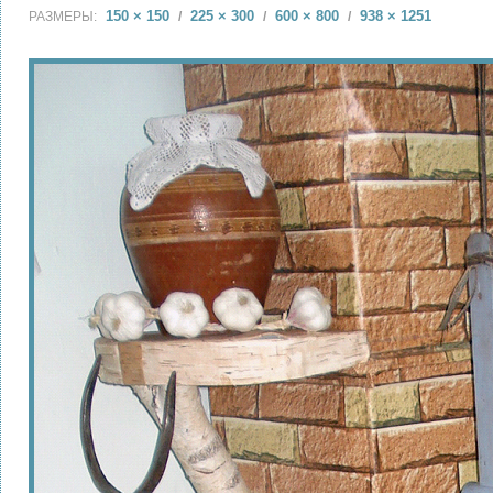
150 × 150
225 × 300
600 × 800
938 × 1251
РАЗМЕРЫ:
/
/
/