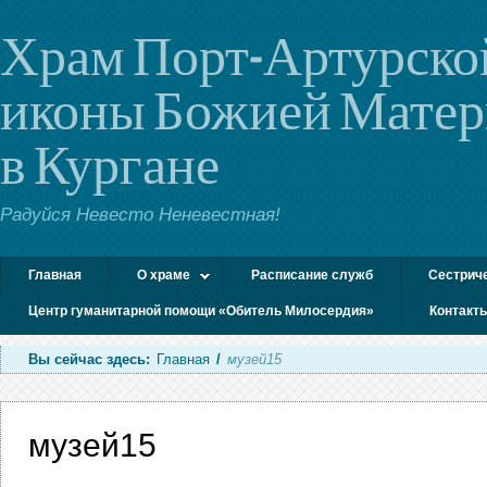
Храм Порт-Артурско
иконы Божией Мате
в Кургане
Радуйся Невесто Неневестная!
Главная
О храме
Расписание служб
Сестрич
Центр гуманитарной помощи «Обитель Милосердия»
Контакт
Вы сейчас здесь:
Главная
/
музей15
музей15