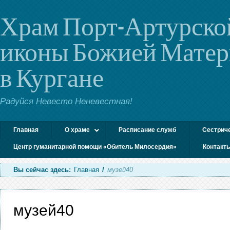
Храм Порт-Артурско
иконы Божией Мате
в Кургане
Радуйся Невесто Неневестная!
Главная
О храме
Расписание служб
Сестрич
Центр гуманитарной помощи «Обитель Милосердия»
Контакт
Вы сейчас здесь:
Главная
/
музей40
музей40