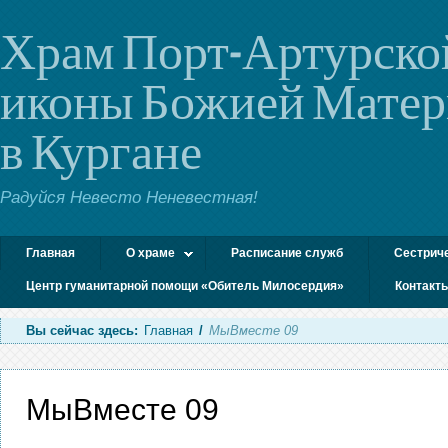
Храм Порт-Артурско
иконы Божией Мате
в Кургане
Радуйся Невесто Неневестная!
Главная
О храме
Расписание служб
Сестрич
Центр гуманитарной помощи «Обитель Милосердия»
Контакт
Вы сейчас здесь:
Главная
/
МыВместе 09
МыВместе 09