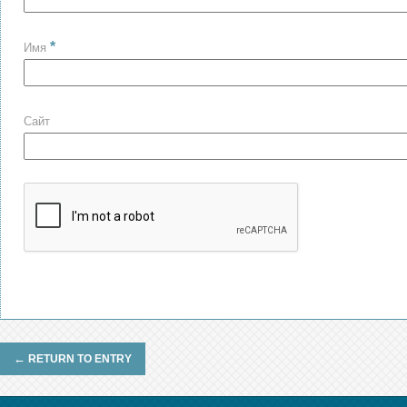
*
Имя
Сайт
←
RETURN TO ENTRY