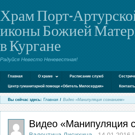
Храм Порт-Артурско
иконы Божией Мате
в Кургане
Радуйся Невесто Неневестная!
Главная
О храме
Расписание служб
Сестрич
Центр гуманитарной помощи «Обитель Милосердия»
Контакт
Вы сейчас здесь:
Главная
/
Видео «Манипуляция сознанием»
Видео «Манипуляция 
Валентина Лисихина
-
14.01.2016