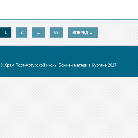
1
2
…
69
→
ВПЕРЕД
© Храм Порт-Артурской иконы Божией матери в Кургане 2017