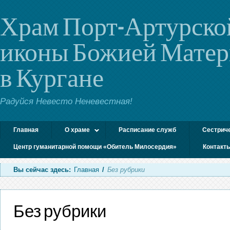
Храм Порт-Артурско
иконы Божией Мате
в Кургане
Радуйся Невесто Неневестная!
Главная
О храме
Расписание служб
Сестрич
Центр гуманитарной помощи «Обитель Милосердия»
Контакт
Вы сейчас здесь:
Главная
/
Без рубрики
Без рубрики