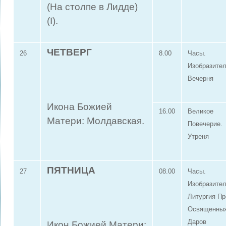
(На столпе в Лидде)
(I).
ЧЕТВЕРГ
26
8.00
Часы.
Изобразите
Вечерня
Икона Божией
16.00
Великое
Матери: Молдавская.
Повечерие.
Утреня
ПЯТНИЦА
27
08.00
Часы.
Изобразите
Литургия П
Освященны
Даров
Икон Божией Матери: