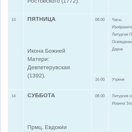
Ростовского (1772).
ПЯТНИЦА
13
08.00
Часы.
Изобразит
Литургия 
Освященн
Даров
Икона Божией
Матери:
Девпетерувская
(1392).
16.00
Утреня
СУББОТА
14
08.00
Литургия с
Иоанна Зл
Прмц. Евдоки́и