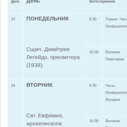
День
Дата
Богослужение
ПОНЕДЕЛЬНИК
23
8.00
Утреня. Час
Изобразите
Сщмч. Дими́трия
16.00
Великое
Легейдо, пресвитера
Повечерие.
(1938).
ВТОРНИК
24
8.00
Часы.
Изобразите
Вечерня
Свт. Евфи́мия,
16.00
Великое
архиепископа