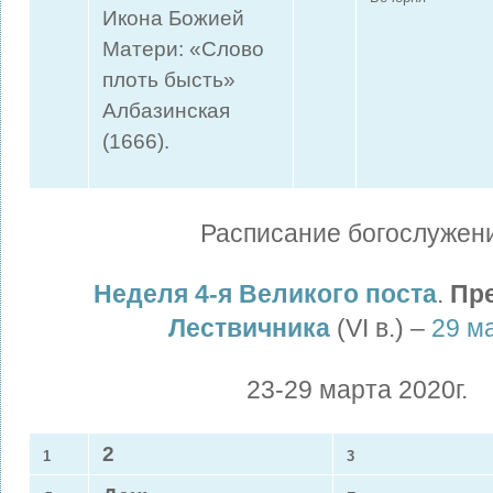
Икона Божией
Матери: «Слово
плоть бысть»
Албазинская
(1666).
Расписание богослужен
Неделя 4-я Великого поста
.
Пре
Лествичника
(VI в.) –
29 м
23-29 марта 2020г.
2
1
3