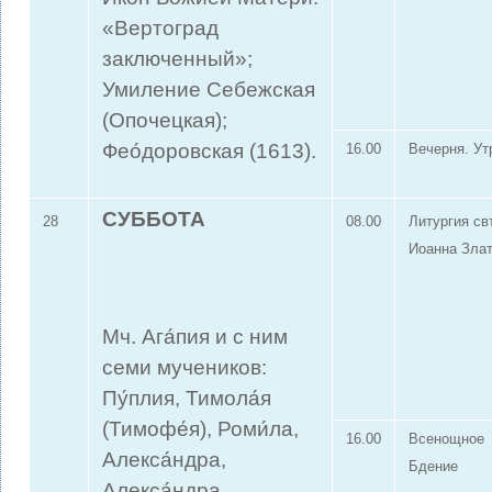
«Вертоград
заключенный»;
Умиление Себежская
(Опочецкая);
Фео́доровская (1613).
16.00
Вечерня. Ут
СУББОТА
28
08.00
Литургия свт
Иоанна Зла
Мч. Ага́пия и с ним
семи мучеников:
Пу́плия, Тимола́я
(Тимофе́я), Роми́ла,
16.00
Всенощное
Алекса́ндра,
Бдение
Алекса́ндра