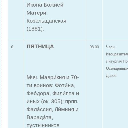
Икона Божией
Матери:
Козельщанская
(1881).
ПЯТНИЦА
6
08.00
Часы.
Изобразител
Литургия П
Освященны
Даров
Мчч. Маври́кия и 70-
ти воинов: Фоти́на,
Фео́дора, Фили́ппа и
иных (ок. 305); прпп.
Фала́ссия, Ли́мния и
Варада́та,
пустынников