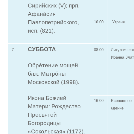
Сирийских (V); прп.
Афана́сия
Павлопетрийского,
16.00
Утреня
исп. (821).
СУББОТА
7
08.00
Литургия свт
Иоанна Злат
Обре́тение мощей
блж. Матро́ны
Московской (1998).
Икона Божией
16.00
Всенощное
Матери: Рождество
бдение
Пресвятой
Богородицы
«Сокольская» (1172).