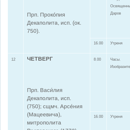
Освященн
Даров
Прп. Проко́пия
Декаполита, исп. (ок.
750).
16.00
Утреня
ЧЕТВЕРГ
12
8.00
Часы.
Изобразит
Прп. Васи́лия
Декаполита, исп.
(750); сщмч. Арсе́ния
(Мацеевича),
16.00
Утреня
митрополита