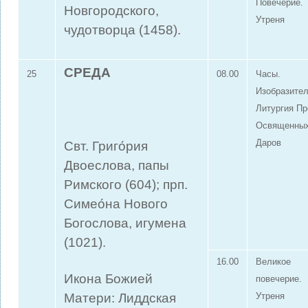
Повечерие.
Новгородского,
Утреня
чудотворца (1458).
СРЕДА
25
08.00
Часы.
Изобразите
Литургия П
Освященны
Даров
Свт. Григо́рия
Двоеслова, папы
Римского (604); прп.
Симео́на Нового
Богослова, игумена
(1021).
16.00
Великое
Икона Божией
повечерие.
Матери: Лиддская
Утреня