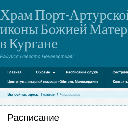
Храм Порт-Артурско
иконы Божией Мате
в Кургане
Радуйся Невесто Неневестная!
Главная
О храме
Расписание служб
Сестрич
Центр гуманитарной помощи «Обитель Милосердия»
Контакт
Вы сейчас здесь:
Главная
/
Расписание
Расписание