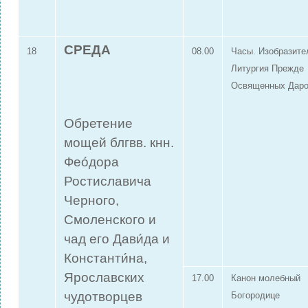
СРЕДА
18
08.00
Часы. Изобразите
Литургия Прежде
Освященных Дар
Обретение
мощей блгвв. кнн.
Фео́дора
Ростиславича
Черного,
Смоленского и
чад его Дави́да и
Константи́на,
Ярославских
17.00
Канон молебный
чудотворцев
Богородице