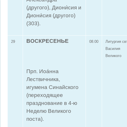
(другого), Диони́сия и
Диони́сия (другого)
(303).
ВОСКРЕСЕНЬЕ
29
08.00
Литургия свт
Василия
Великого
Прп. Иоа́нна
Лествичника,
игумена Синайского
(переходящее
празднование в 4-ю
Неделю Великого
поста).