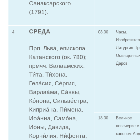
Санаксарского
(1791).
СРЕДА
4
08.00
Часы.
Изобразител
Прп. Льва́, епископа
Литургия П
Освященны
Катанского (ок. 780);
Даров
прмчч. Валаамских:
Ти́та, Ти́хона,
Гела́сия, Се́ргия,
Варлаа́ма, Са́ввы,
Ко́нона, Сильве́стра,
Киприа́на, Пи́мена,
Иоа́нна, Само́на,
18.00
Великое
Ио́ны, Дави́да,
повечерие с
каноном Ан
Корни́лия, Ни́фонта,