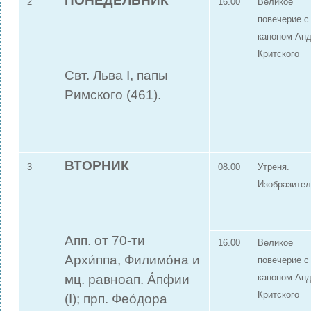
ПОНЕДЕЛЬНИК
2
16.00
Великое
повечерие с
каноном Ан
Критского
Свт. Льва I, папы
Римского (461).
ВТОРНИК
3
08.00
Утреня.
Изобразите
Апп. от 70-ти
16.00
Великое
Архи́ппа, Филимо́на и
повечерие с
мц. равноап. А́пфии
каноном Ан
Критского
(I); прп. Фео́дора