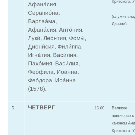
Критского. 
Афана́сия,
Серапио́на,
(служит вла
Варлаа́ма,
Даниил)
Афана́сия, Анто́ния,
Луки́, Лео́нтия, Фомы́,
Диони́сия, Фили́ппа,
Игна́тия, Васи́лия,
Пахо́мия, Васи́лия,
Фео́фила, Иоа́нна,
Фео́дора, Иоа́нна
(1578).
ЧЕТВЕРГ
5
16.00
Великое
повечерие с
каноном Ан
Критского. 