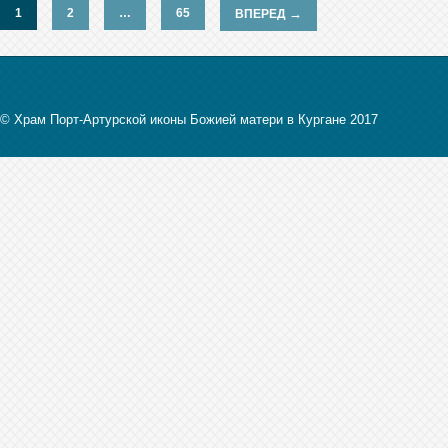
1
2
…
65
→
ВПЕРЕД
© Храм Порт-Артурской иконы Божией матери в Кургане 2017