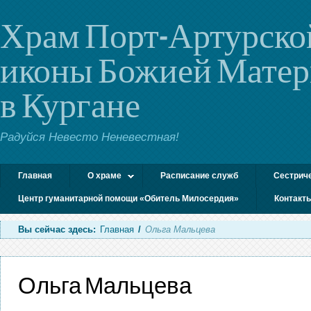
Храм Порт-Артурско
иконы Божией Мате
в Кургане
Радуйся Невесто Неневестная!
Главная
О храме
Расписание служб
Сестрич
Центр гуманитарной помощи «Обитель Милосердия»
Контакт
Вы сейчас здесь:
Главная
/
Ольга Мальцева
Ольга Мальцева