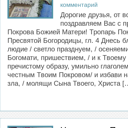
комментарий
Дорогие друзья, от в
поздравляем Вас с п
Покрова Божией Матери! Тропарь По
Пресвятой Богородицы, гл. 4 Днесь б
людие / светло празднуем, / осеняем
Богомати, пришествием, / и к Твоем
пречистому образу, умильно глаголем
честным Твоим Покровом/ и избави на
зла, / молящи Сына Твоего, Христа [