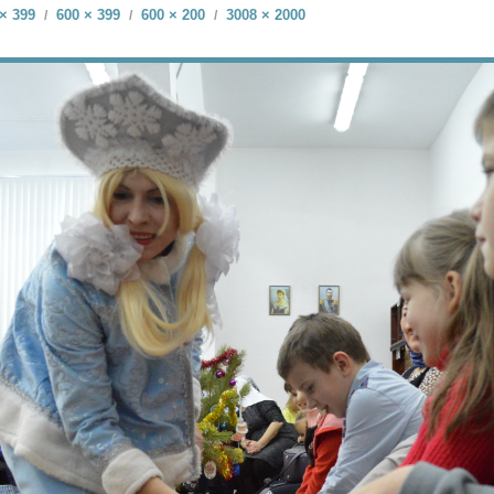
× 399
600 × 399
600 × 200
3008 × 2000
/
/
/