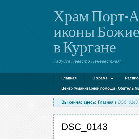
Храм Порт-А
иконы Божие
в Кургане
Радуйся Невесто Неневестная!
Главная
О храме
Распис
Центр гуманитарной помощи «Обитель М
Вы сейчас здесь:
Главная
/
DSC_0143
DSC_0143