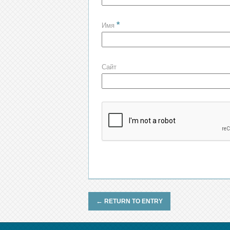
*
Имя
Сайт
←
RETURN TO ENTRY