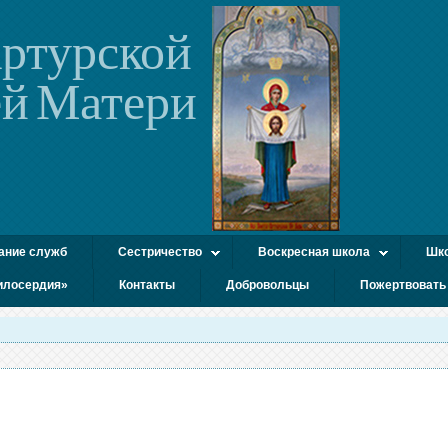
ртурской
й Матери
ание служб
Сестричество
Воскресная школа
Шко
илосердия»
Контакты
Добровольцы
Пожертвовать