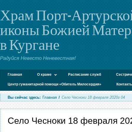
Храм Порт-Артурско
иконы Божией Мате
в Кургане
Радуйся Невесто Неневестная!
Главная
О храме
Расписание служб
Сестрич
Центр гуманитарной помощи «Обитель Милосердия»
Контакт
Вы сейчас здесь:
Главная
/
Село Чесноки 18 февраля 2020г 04
Село Чесноки 18 февраля 20