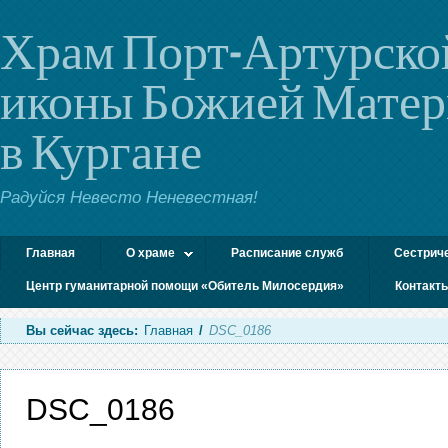
Храм Порт-Артурско
иконы Божией Мате
в Кургане
Радуйся Невесто Неневестная!
Главная
О храме
Расписание служб
Сестрич
Центр гуманитарной помощи «Обитель Милосердия»
Контакт
Вы сейчас здесь:
Главная
/
DSC_0186
DSC_0186