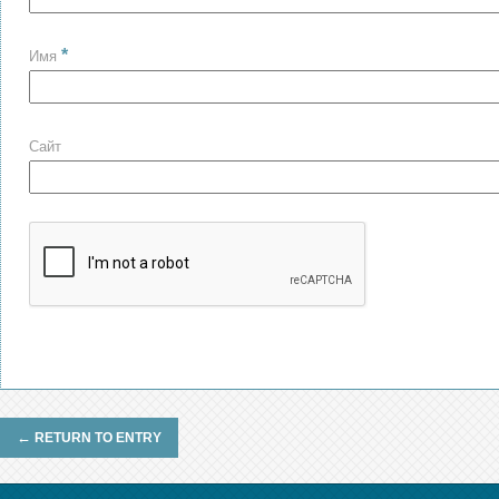
*
Имя
Сайт
←
RETURN TO ENTRY