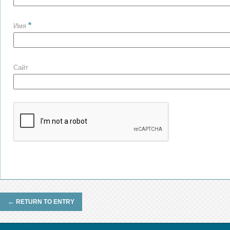
*
Имя
Сайт
←
RETURN TO ENTRY