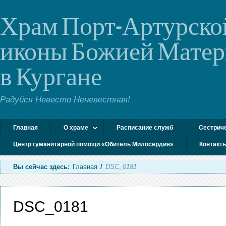
Храм Порт-Артурско
иконы Божией Мате
в Кургане
Радуйся Невесто Неневестная!
Главная
О храме
Расписание служб
Сестрич
Центр гуманитарной помощи «Обитель Милосердия»
Контакт
Вы сейчас здесь:
Главная
/
DSC_0181
DSC_0181