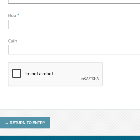
*
Имя
Сайт
←
RETURN TO ENTRY