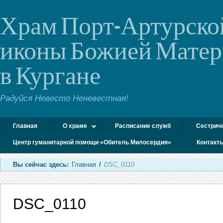
Храм Порт-Артурско
иконы Божией Мате
в Кургане
Радуйся Невесто Неневестная!
Главная
О храме
Расписание служб
Сестрич
Центр гуманитарной помощи «Обитель Милосердия»
Контакт
Вы сейчас здесь:
Главная
/
DSC_0110
DSC_0110