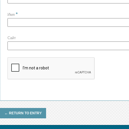
*
Имя
Сайт
←
RETURN TO ENTRY