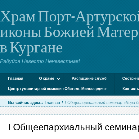
Храм Порт-Артурско
иконы Божией Мате
в Кургане
Радуйся Невесто Неневестная!
Главная
О храме
Расписание служб
Сестрич
Центр гуманитарной помощи «Обитель Милосердия»
Контакт
Вы сейчас здесь:
Главная
/
I Общеепархиальный семинар «Вера б
I Общеепархиальный семинар