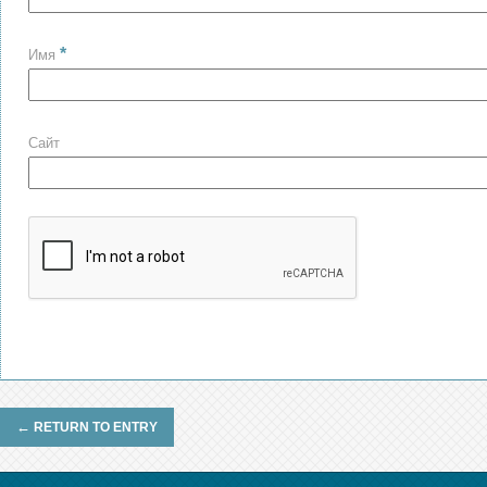
*
Имя
Сайт
←
RETURN TO ENTRY