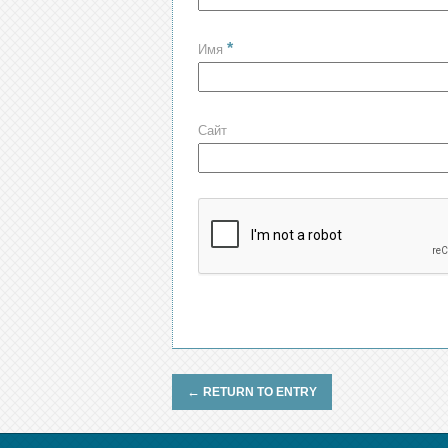
*
Имя
Сайт
←
RETURN TO ENTRY