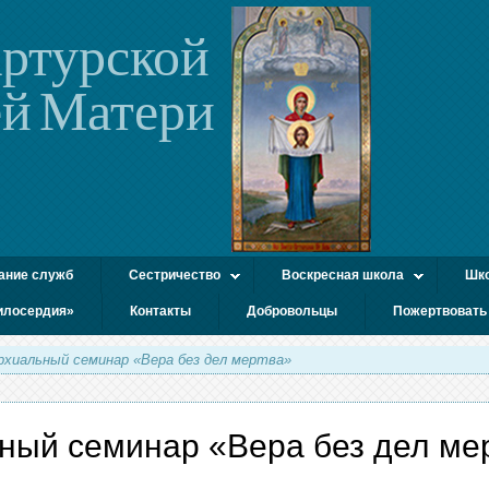
ртурской
й Матери
ание служб
Сестричество
Воскресная школа
Шко
илосердия»
Контакты
Добровольцы
Пожертвовать
рхиальный семинар «Вера без дел мертва»
ный семинар «Вера без дел ме