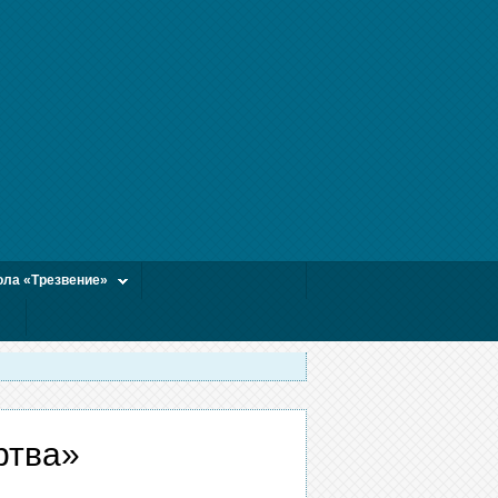
ла «Трезвение»
ртва»