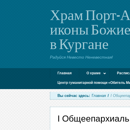
Храм Порт-А
иконы Божие
в Кургане
Радуйся Невесто Неневестная!
Главная
О храме
Распис
Центр гуманитарной помощи «Обитель М
Вы сейчас здесь:
Главная
/
I Общеепа
I Общеепархиаль