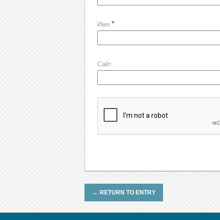
*
Имя
Сайт
←
RETURN TO ENTRY