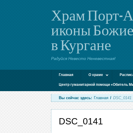
Храм Порт-А
иконы Божие
в Кургане
Радуйся Невесто Неневестная!
Главная
О храме
Распис
Центр гуманитарной помощи «Обитель М
Вы сейчас здесь:
Главная
/
DSC_0141
DSC_0141