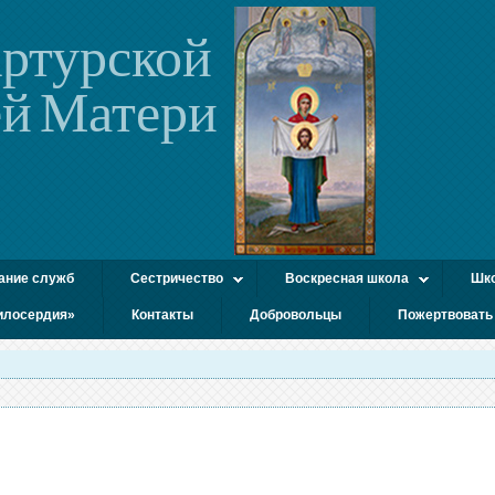
ртурской
й Матери
ание служб
Сестричество
Воскресная школа
Шко
илосердия»
Контакты
Добровольцы
Пожертвовать