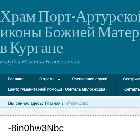
Храм Порт-Артурско
иконы Божией Мате
в Кургане
Радуйся Невесто Неневестная!
Главная
О храме
Расписание служб
Сестрич
Центр гуманитарной помощи «Обитель Милосердия»
Контакт
Вы сейчас здесь:
Главная
/
-8in0hw3Nbc
-8in0hw3Nbc