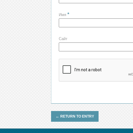
*
Имя
Сайт
←
RETURN TO ENTRY