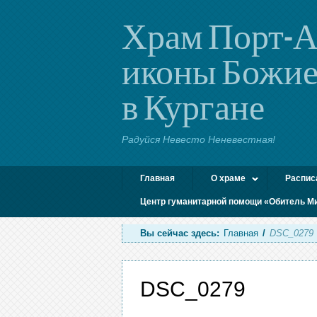
Храм Порт-А
иконы Божие
в Кургане
Радуйся Невесто Неневестная!
Главная
О храме
Распис
Центр гуманитарной помощи «Обитель М
Вы сейчас здесь:
Главная
/
DSC_0279
DSC_0279