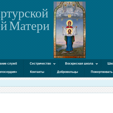
ртурской
й Матери
ание служб
Сестричество
Воскресная школа
Шко
илосердия»
Контакты
Добровольцы
Пожертвовать