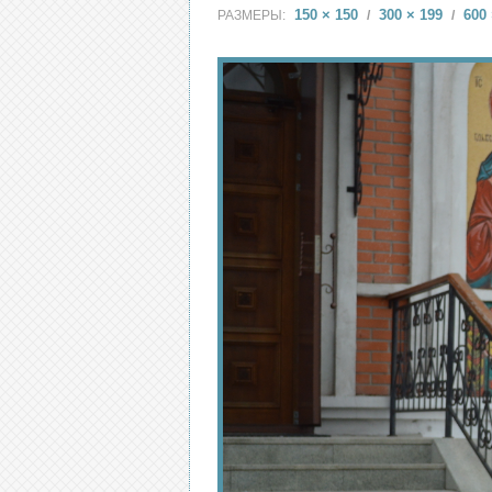
150 × 150
300 × 199
600 
РАЗМЕРЫ:
/
/