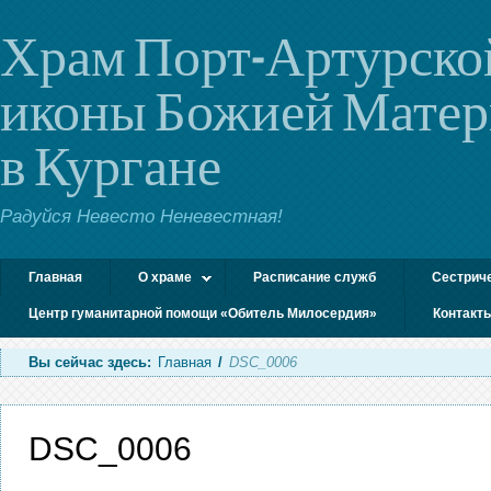
Храм Порт-Артурско
иконы Божией Мате
в Кургане
Радуйся Невесто Неневестная!
Главная
О храме
Расписание служб
Сестрич
Центр гуманитарной помощи «Обитель Милосердия»
Контакт
Вы сейчас здесь:
Главная
/
DSC_0006
DSC_0006