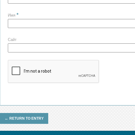
*
Имя
Сайт
←
RETURN TO ENTRY