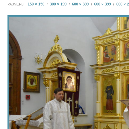
150 × 150
300 × 199
600 × 399
600 × 399
600 × 
РАЗМЕРЫ:
/
/
/
/