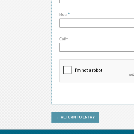
*
Имя
Сайт
←
RETURN TO ENTRY