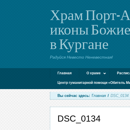
Храм Порт-А
иконы Божие
в Кургане
Радуйся Невесто Неневестная!
Главная
О храме
Распис
Центр гуманитарной помощи «Обитель М
Вы сейчас здесь:
Главная
/
DSC_0134
DSC_0134