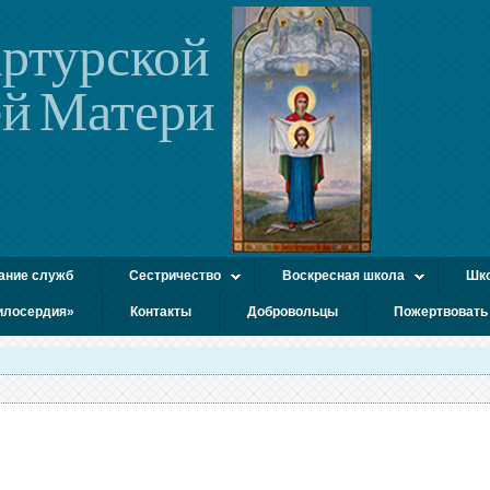
ртурской
й Матери
ание служб
Сестричество
Воскресная школа
Шко
илосердия»
Контакты
Добровольцы
Пожертвовать