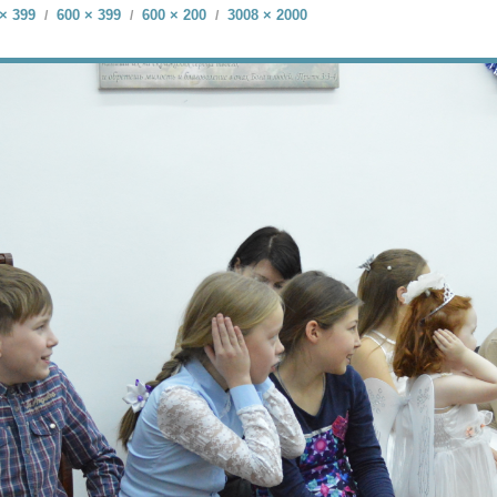
× 399
600 × 399
600 × 200
3008 × 2000
/
/
/