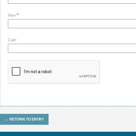
*
Имя
Сайт
←
RETURN TO ENTRY