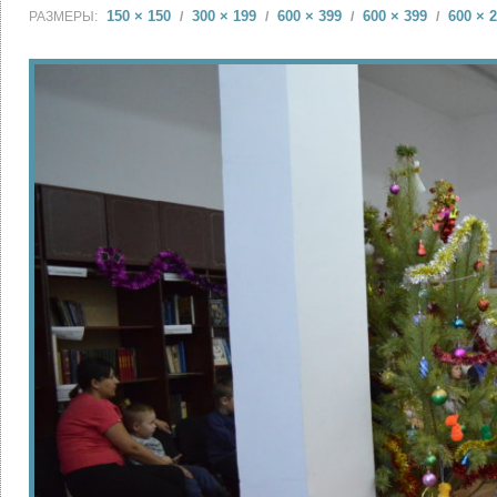
150 × 150
300 × 199
600 × 399
600 × 399
600 × 
РАЗМЕРЫ:
/
/
/
/