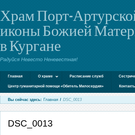
Храм Порт-Артурско
иконы Божией Мате
в Кургане
Радуйся Невесто Неневестная!
Главная
О храме
Расписание служб
Сестрич
Центр гуманитарной помощи «Обитель Милосердия»
Контакт
Вы сейчас здесь:
Главная
/
DSC_0013
DSC_0013