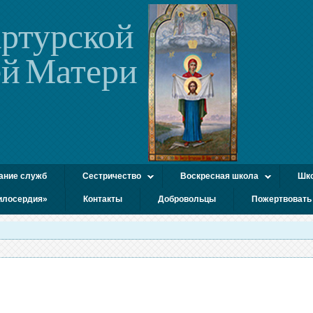
ртурской
й Матери
ание служб
Сестричество
Воскресная школа
Шко
илосердия»
Контакты
Добровольцы
Пожертвовать