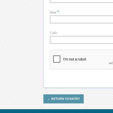
*
Имя
Сайт
←
RETURN TO ENTRY