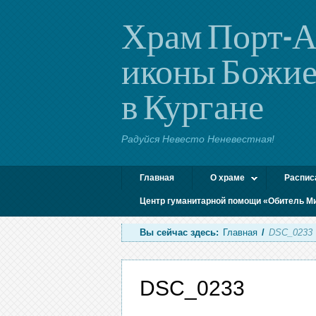
Храм Порт-А
иконы Божие
в Кургане
Радуйся Невесто Неневестная!
Главная
О храме
Распис
Центр гуманитарной помощи «Обитель М
Вы сейчас здесь:
Главная
/
DSC_0233
DSC_0233