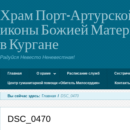
Храм Порт-Артурско
иконы Божией Мате
в Кургане
Радуйся Невесто Неневестная!
Главная
О храме
Расписание служб
Сестрич
Центр гуманитарной помощи «Обитель Милосердия»
Контакт
Вы сейчас здесь:
Главная
/
DSC_0470
DSC_0470