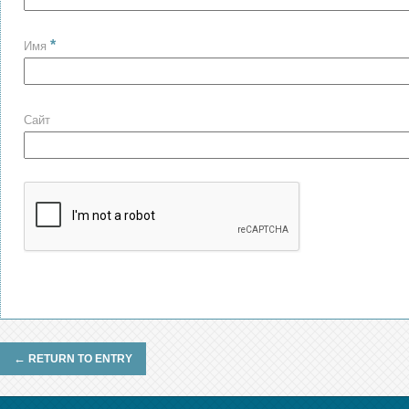
*
Имя
Сайт
←
RETURN TO ENTRY