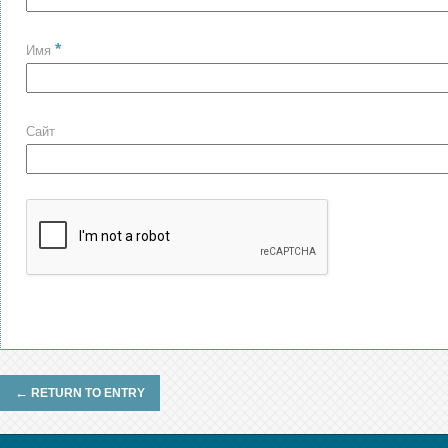
*
Имя
Сайт
←
RETURN TO ENTRY