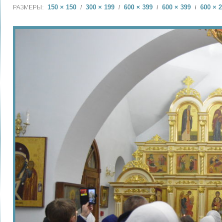
150 × 150
300 × 199
600 × 399
600 × 399
600 × 
РАЗМЕРЫ:
/
/
/
/