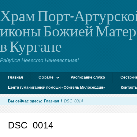
Храм Порт-Артурско
иконы Божией Мате
в Кургане
Радуйся Невесто Неневестная!
Главная
О храме
Расписание служб
Сестрич
Центр гуманитарной помощи «Обитель Милосердия»
Контакт
Вы сейчас здесь:
Главная
/
DSC_0014
DSC_0014