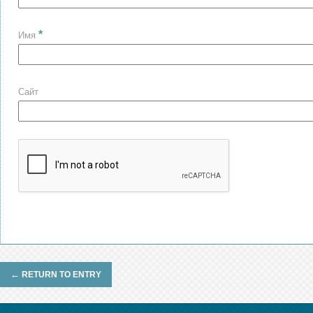
*
Имя
Сайт
←
RETURN TO ENTRY