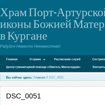
Храм Порт-Артурско
иконы Божией Мате
в Кургане
Радуйся Невесто Неневестная!
Главная
О храме
Расписание служб
Сестрич
Центр гуманитарной помощи «Обитель Милосердия»
Контакт
Вы сейчас здесь:
Главная
/
DSC_0051
DSC_0051