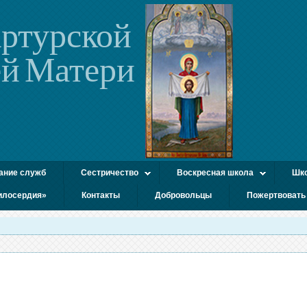
ртурской
й Матери
ание служб
Сестричество
Воскресная школа
Шко
илосердия»
Контакты
Добровольцы
Пожертвовать