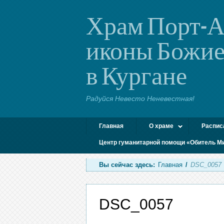
Храм Порт-А
иконы Божие
в Кургане
Радуйся Невесто Неневестная!
Главная
О храме
Распис
Центр гуманитарной помощи «Обитель М
Вы сейчас здесь:
Главная
/
DSC_0057
DSC_0057