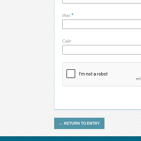
*
Имя
Сайт
←
RETURN TO ENTRY