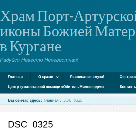
Храм Порт-Артурско
иконы Божией Мате
в Кургане
Радуйся Невесто Неневестная!
Главная
О храме
Расписание служб
Сестрич
Центр гуманитарной помощи «Обитель Милосердия»
Контакт
Вы сейчас здесь:
Главная
/
DSC_0325
DSC_0325