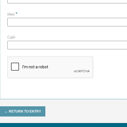
*
Имя
Сайт
←
RETURN TO ENTRY