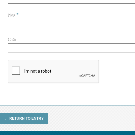
*
Имя
Сайт
←
RETURN TO ENTRY