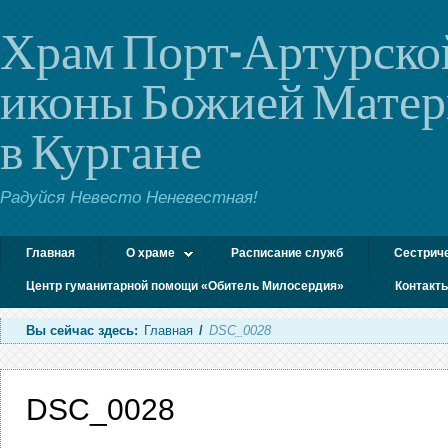
Храм Порт-Артурско
иконы Божией Мате
в Кургане
Радуйся Невесто Неневестная!
Главная
О храме
Расписание служб
Сестрич
Центр гуманитарной помощи «Обитель Милосердия»
Контакт
Вы сейчас здесь:
Главная
/
DSC_0028
DSC_0028