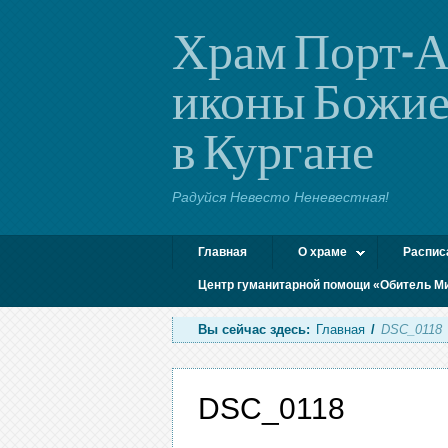
Храм Порт-А
иконы Божие
в Кургане
Радуйся Невесто Неневестная!
Главная
О храме
Распис
Центр гуманитарной помощи «Обитель М
Вы сейчас здесь:
Главная
/
DSC_0118
DSC_0118