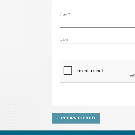
*
Имя
Сайт
←
RETURN TO ENTRY