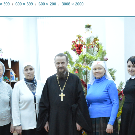
× 399
600 × 399
600 × 200
3008 × 2000
/
/
/