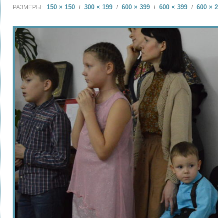
150 × 150
300 × 199
600 × 399
600 × 399
600 × 
РАЗМЕРЫ:
/
/
/
/