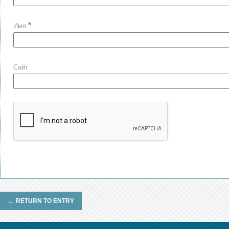
*
Имя
Сайт
←
RETURN TO ENTRY