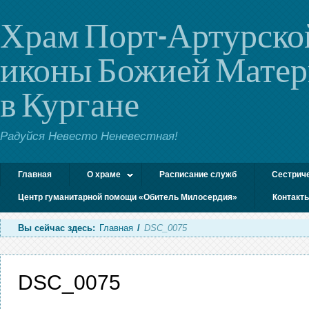
Храм Порт-Артурско
иконы Божией Мате
в Кургане
Радуйся Невесто Неневестная!
Главная
О храме
Расписание служб
Сестрич
Центр гуманитарной помощи «Обитель Милосердия»
Контакт
Вы сейчас здесь:
Главная
/
DSC_0075
DSC_0075