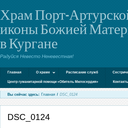
Храм Порт-Артурско
иконы Божией Мате
в Кургане
Радуйся Невесто Неневестная!
Главная
О храме
Расписание служб
Сестрич
Центр гуманитарной помощи «Обитель Милосердия»
Контакт
Вы сейчас здесь:
Главная
/
DSC_0124
DSC_0124