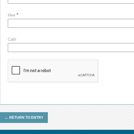
*
Имя
Сайт
←
RETURN TO ENTRY