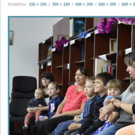
150 × 150
300 × 199
600 × 399
600 × 399
600 × 
РАЗМЕРЫ:
/
/
/
/