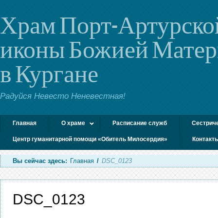
Храм Порт-Артурско
иконы Божией Мате
в Кургане
Радуйся Невесто Неневестная!
Главная
О храме
Расписание служб
Сестрич
Центр гуманитарной помощи «Обитель Милосердия»
Контакт
Вы сейчас здесь:
Главная
/
DSC_0123
DSC_0123