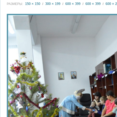
150 × 150
300 × 199
600 × 399
600 × 399
600 × 
РАЗМЕРЫ:
/
/
/
/