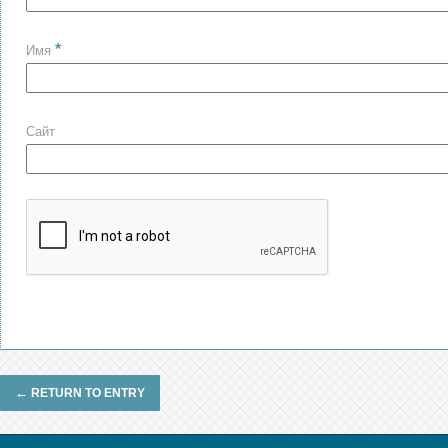
*
Имя
Сайт
←
RETURN TO ENTRY