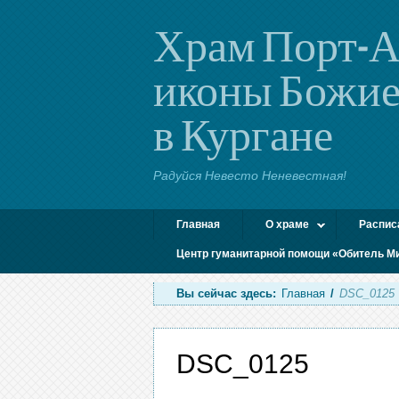
Храм Порт-А
иконы Божие
в Кургане
Радуйся Невесто Неневестная!
Главная
О храме
Распис
Центр гуманитарной помощи «Обитель М
Вы сейчас здесь:
Главная
/
DSC_0125
DSC_0125