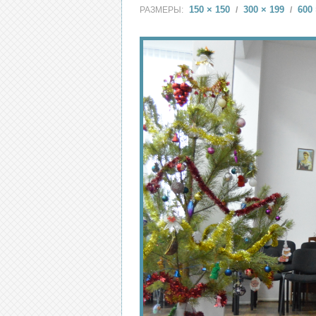
150 × 150
300 × 199
600 
РАЗМЕРЫ:
/
/