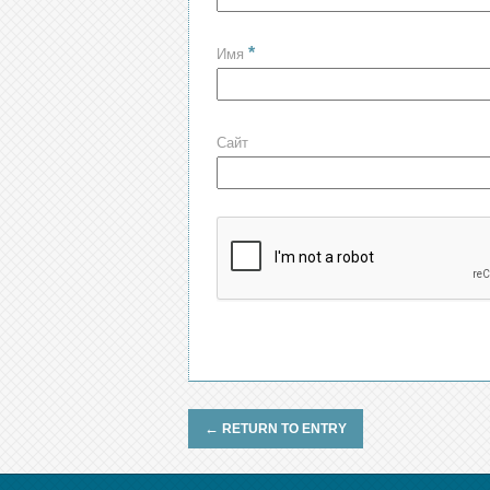
*
Имя
Сайт
←
RETURN TO ENTRY