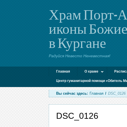
Храм Порт-А
иконы Божие
в Кургане
Радуйся Невесто Неневестная!
Главная
О храме
Распис
Центр гуманитарной помощи «Обитель М
Вы сейчас здесь:
Главная
/
DSC_0126
DSC_0126