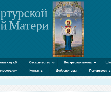
ртурской
й Матери
ание служб
Сестричество
Воскресная школа
Шко
илосердия»
Контакты
Добровольцы
Пожертвовать