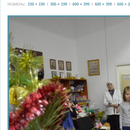
150 × 150
300 × 199
600 × 399
600 × 399
600 × 
РАЗМЕРЫ:
/
/
/
/