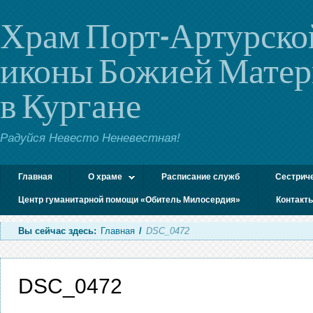
Храм Порт-Артурско
иконы Божией Мате
в Кургане
Радуйся Невесто Неневестная!
Главная
О храме
Расписание служб
Сестрич
Центр гуманитарной помощи «Обитель Милосердия»
Контакт
Вы сейчас здесь:
Главная
/
DSC_0472
DSC_0472