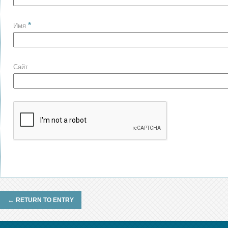
*
Имя
Сайт
←
RETURN TO ENTRY