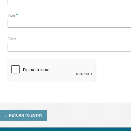
*
Имя
Сайт
←
RETURN TO ENTRY