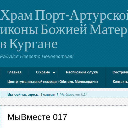
Храм Порт-Артурско
иконы Божией Мате
в Кургане
Радуйся Невесто Неневестная!
Главная
О храме
Расписание служб
Сестрич
Центр гуманитарной помощи «Обитель Милосердия»
Контакт
Вы сейчас здесь:
Главная
/
МыВместе 017
МыВместе 017