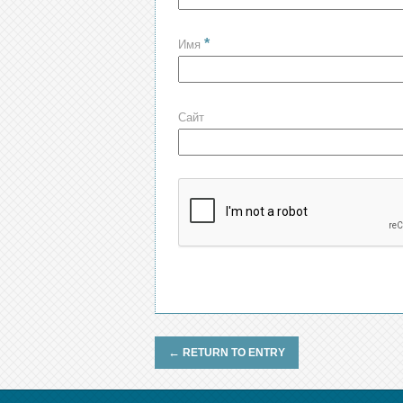
*
Имя
Сайт
←
RETURN TO ENTRY