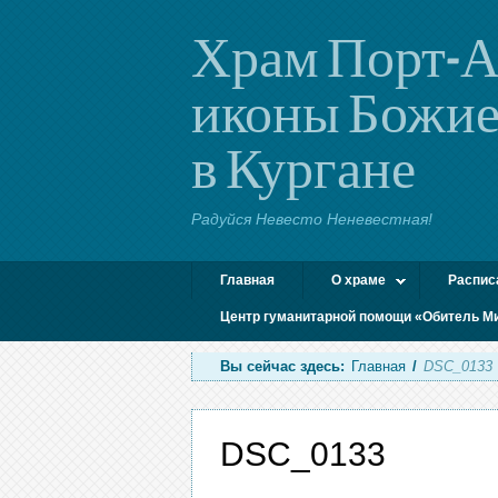
Храм Порт-А
иконы Божие
в Кургане
Радуйся Невесто Неневестная!
Главная
О храме
Распис
Центр гуманитарной помощи «Обитель М
Вы сейчас здесь:
Главная
/
DSC_0133
DSC_0133