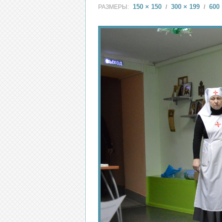
150 × 150
300 × 199
600 
РАЗМЕРЫ:
/
/