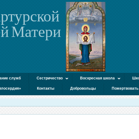
ртурской
й Матери
ание служб
Сестричество
Воскресная школа
Шко
илосердия»
Контакты
Добровольцы
Пожертвовать