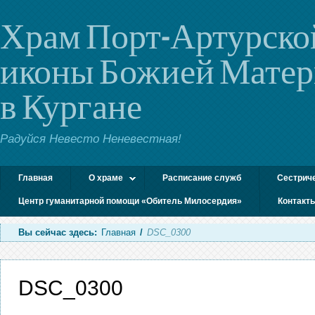
Храм Порт-Артурско
иконы Божией Мате
в Кургане
Радуйся Невесто Неневестная!
Главная
О храме
Расписание служб
Сестрич
Центр гуманитарной помощи «Обитель Милосердия»
Контакт
Вы сейчас здесь:
Главная
/
DSC_0300
DSC_0300