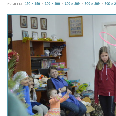
150 × 150
300 × 199
600 × 399
600 × 399
600 × 
РАЗМЕРЫ:
/
/
/
/