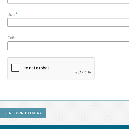
*
Имя
Сайт
←
RETURN TO ENTRY