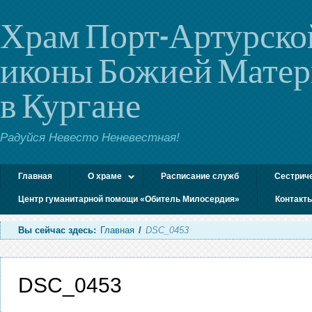
Храм Порт-Артурско
иконы Божией Мате
в Кургане
Радуйся Невесто Неневестная!
Главная
О храме
Расписание служб
Сестрич
Центр гуманитарной помощи «Обитель Милосердия»
Контакт
Вы сейчас здесь:
Главная
/
DSC_0453
DSC_0453