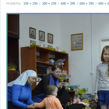
150 × 150
300 × 199
600 × 399
600 × 399
600 × 
РАЗМЕРЫ:
/
/
/
/