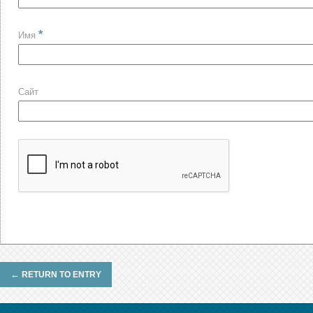
*
Имя
Сайт
←
RETURN TO ENTRY