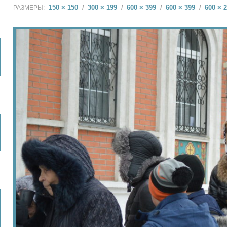
150 × 150
300 × 199
600 × 399
600 × 399
600 × 
РАЗМЕРЫ:
/
/
/
/