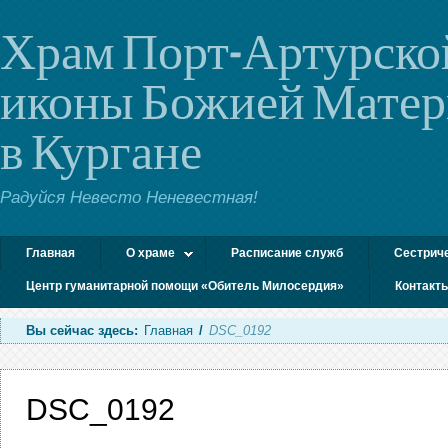
Храм Порт-Артурско
иконы Божией Мате
в Кургане
Радуйся Невесто Неневестная!
Главная
О храме
Расписание служб
Сестрич
Центр гуманитарной помощи «Обитель Милосердия»
Контакт
Вы сейчас здесь:
Главная
/
DSC_0192
DSC_0192