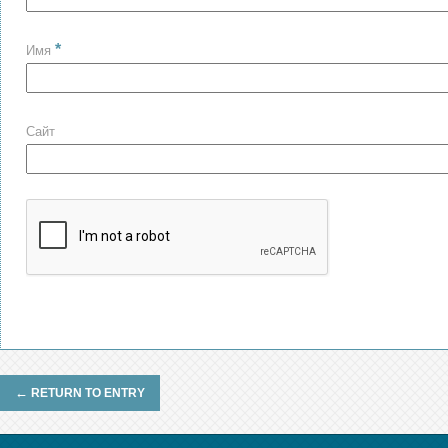
*
Имя
Сайт
←
RETURN TO ENTRY