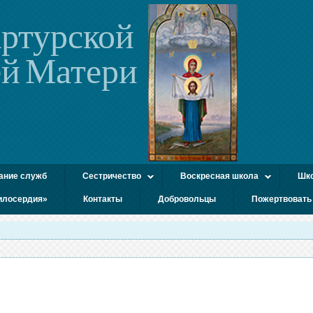
ртурской
й Матери
ание служб
Сестричество
Воскресная школа
Шко
илосердия»
Контакты
Добровольцы
Пожертвовать