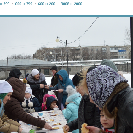
× 399
600 × 399
600 × 200
3008 × 2000
/
/
/