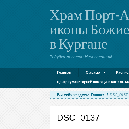
Храм Порт-А
иконы Божие
в Кургане
Радуйся Невесто Неневестная!
Главная
О храме
Распис
Центр гуманитарной помощи «Обитель М
Вы сейчас здесь:
Главная
/
DSC_0137
DSC_0137