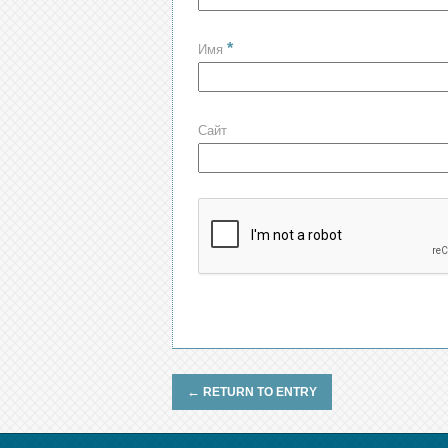
*
Имя
Сайт
←
RETURN TO ENTRY