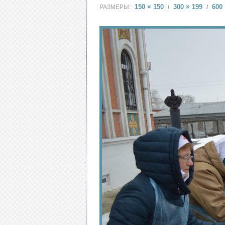
150 × 150
300 × 199
600 
РАЗМЕРЫ:
/
/