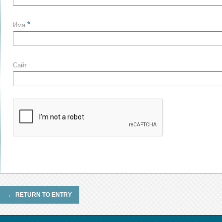
*
Имя
Сайт
←
RETURN TO ENTRY