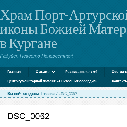
Храм Порт-Артурско
иконы Божией Мате
в Кургане
Радуйся Невесто Неневестная!
Главная
О храме
Расписание служб
Сестрич
Центр гуманитарной помощи «Обитель Милосердия»
Контакт
Вы сейчас здесь:
Главная
/
DSC_0062
DSC_0062