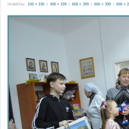
150 × 150
300 × 199
600 × 399
600 × 399
600 × 
РАЗМЕРЫ:
/
/
/
/