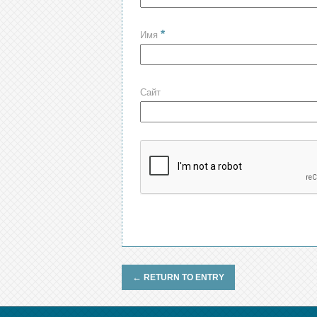
*
Имя
Сайт
←
RETURN TO ENTRY