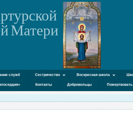
ртурской
й Матери
ание служб
Сестричество
Воскресная школа
Шко
илосердия»
Контакты
Добровольцы
Пожертвовать