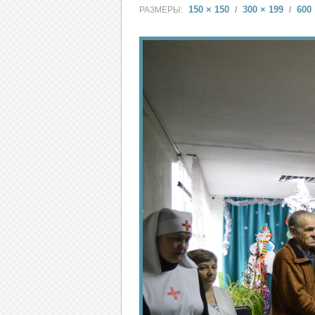
150 × 150
300 × 199
600 
РАЗМЕРЫ:
/
/