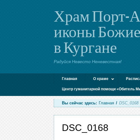
Храм Порт-А
иконы Божие
в Кургане
Радуйся Невесто Неневестная!
Главная
О храме
Распис
Центр гуманитарной помощи «Обитель М
Вы сейчас здесь:
Главная
/
DSC_0168
DSC_0168