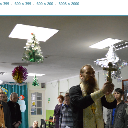
× 399
600 × 399
600 × 200
3008 × 2000
/
/
/