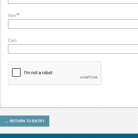
*
Имя
Сайт
←
RETURN TO ENTRY