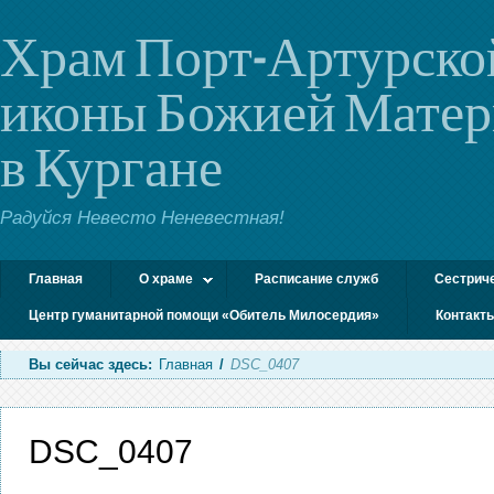
Храм Порт-Артурско
иконы Божией Мате
в Кургане
Радуйся Невесто Неневестная!
Главная
О храме
Расписание служб
Сестрич
Центр гуманитарной помощи «Обитель Милосердия»
Контакт
Вы сейчас здесь:
Главная
/
DSC_0407
DSC_0407