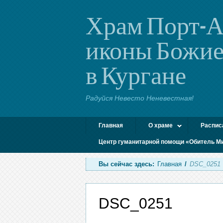
Храм Порт-А
иконы Божие
в Кургане
Радуйся Невесто Неневестная!
Главная
О храме
Распис
Центр гуманитарной помощи «Обитель М
Вы сейчас здесь:
Главная
/
DSC_0251
DSC_0251