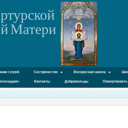
ртурской
й Матери
ание служб
Сестричество
Воскресная школа
Шко
илосердия»
Контакты
Добровольцы
Пожертвовать