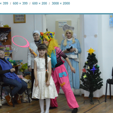
× 399
600 × 399
600 × 200
3008 × 2000
/
/
/