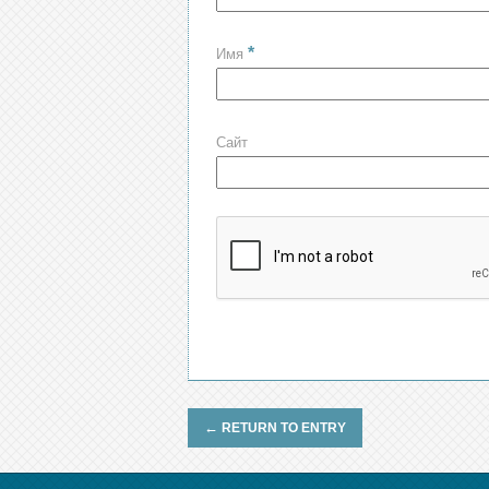
*
Имя
Сайт
←
RETURN TO ENTRY