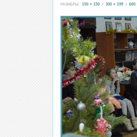
150 × 150
300 × 199
600 
РАЗМЕРЫ:
/
/