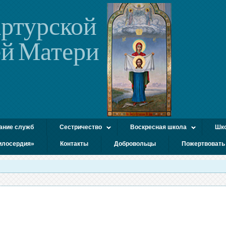
ртурской
й Матери
ание служб
Сестричество
Воскресная школа
Шко
илосердия»
Контакты
Добровольцы
Пожертвовать