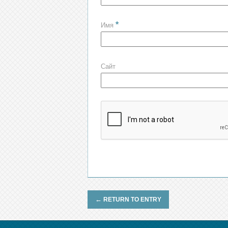
*
Имя
Сайт
←
RETURN TO ENTRY