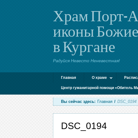
Храм Порт-А
иконы Божие
в Кургане
Радуйся Невесто Неневестная!
Главная
О храме
Распис
Центр гуманитарной помощи «Обитель М
Вы сейчас здесь:
Главная
/
DSC_0194
DSC_0194