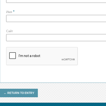
*
Имя
Сайт
←
RETURN TO ENTRY