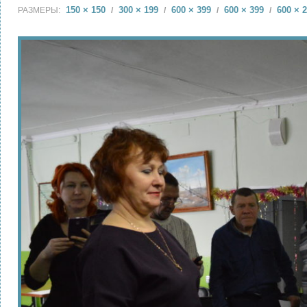
150 × 150
300 × 199
600 × 399
600 × 399
600 × 
РАЗМЕРЫ:
/
/
/
/