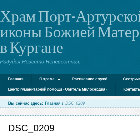
Храм Порт-Артурско
иконы Божией Мате
в Кургане
Радуйся Невесто Неневестная!
Главная
О храме
Расписание служб
Сестрич
Центр гуманитарной помощи «Обитель Милосердия»
Контакт
Вы сейчас здесь:
Главная
/
DSC_0209
DSC_0209